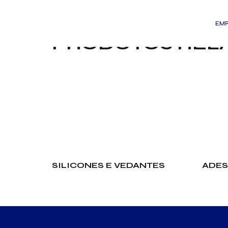
Início
/
Produtos
/
Químicos
/ Sprays Técnicos e p
EM
PRODUTOS REL
SILICONES E VEDANTES
ADES